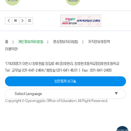
토요휴업일
학교 안전생활 및 예절교육주
간
2026.08.24 ~ 28
2026.08.26
언어문화 순화주간
2학기 학급 임원선거
2026.08.29
2026.08.31
홈
개인정보처리방침
영상정보처리방침
저작권보호정책
토요휴업일
양성평등 성폭력예방 교육주간
이용약관
17420|경기 이천시 장호원읍 장감로 46 (장호원리, 장호원초등학교)|장호원초등학교
Tel : 교무실 031-641-2484 / 행정실 031-641-4501 | Fax : 031-641-2483
방문통계 보기
▼
Select Language
Copyright © Gyeonggido Office of Education, All Right Reserved.
POPUP