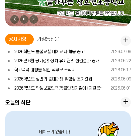
비
비
비
주
주
주
얼
얼
얼
공
공지사항
가정통신문
공
지
이
정
다
지
사
2026학년도 돌봄교실 대체교사 채용 공고
2026.07.06
전
지
음
항
사
2026년 6월 공기정화장치 유지관리 점검결과 공개
2026.06.22
항
학교폭력 예방을 위한 학부모 소식지
2026.06.17
2026학년도 상반기 중대재해 위험성 조치결과
2026.06.09
더
2026학년도 학생보호인력(학교안전지킴이) 자원봉사자 모집 공고(2차)
2026.06.01
보
오
기
오늘의 식단
늘
의
식
데이터가 없습니다.