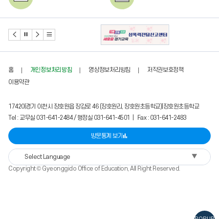
토요휴업일
학교 안전생활 및 예절교육주
간
2026.08.24 ~ 28
2026.08.26
언어문화 순화주간
2학기 학급 임원선거
2026.08.29
2026.08.31
홈
개인정보처리방침
영상정보처리방침
저작권보호정책
토요휴업일
양성평등 성폭력예방 교육주간
이용약관
17420|경기 이천시 장호원읍 장감로 46 (장호원리, 장호원초등학교)|장호원초등학교
Tel : 교무실 031-641-2484 / 행정실 031-641-4501 | Fax : 031-641-2483
방문통계 보기
▼
Select Language
Copyright © Gyeonggido Office of Education, All Right Reserved.
POPUP