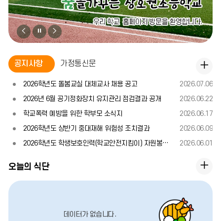
비
비
비
주
주
주
얼
얼
얼
공
공지사항
가정통신문
공
지
이
정
다
지
사
2026학년도 돌봄교실 대체교사 채용 공고
2026.07.06
전
지
음
항
사
2026년 6월 공기정화장치 유지관리 점검결과 공개
2026.06.22
항
학교폭력 예방을 위한 학부모 소식지
2026.06.17
2026학년도 상반기 중대재해 위험성 조치결과
2026.06.09
더
2026학년도 학생보호인력(학교안전지킴이) 자원봉사자 모집 공고(2차)
2026.06.01
보
오
기
오늘의 식단
늘
의
식
데이터가 없습니다.